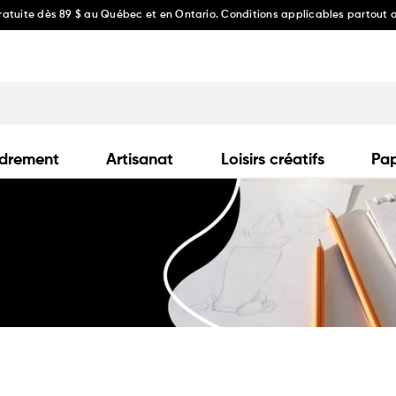
gratuite dès 89 $ au Québec et en Ontario. Conditions applicables partout
drement
Artisanat
Loisirs créatifs
Pap