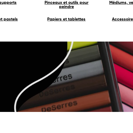
 supports
Pinceaux et outils pour
Médiums, ver
peindre
t pastels
Papiers et tablettes
Accessoire