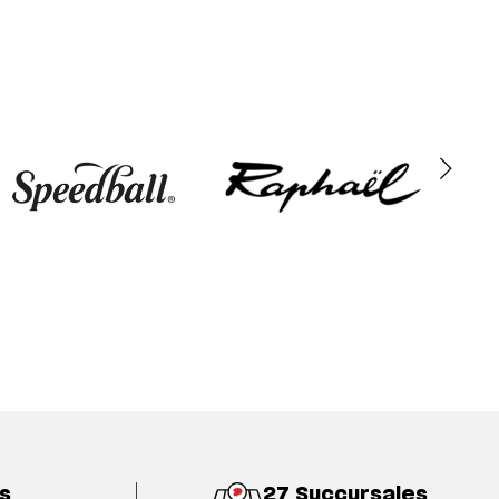
s
27 Succursales