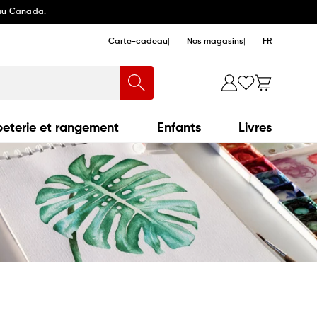
 au Canada.
Carte-cadeau
Nos magasins
FR
eterie et rangement
Enfants
Livres