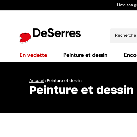
Livraison 
Ignorer
et
passer
au
contenu
Recherche
En vedette
Peinture et dessin
Enca
Accueil
Peinture et dessin
Peinture et dessin