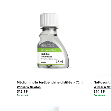
Médium huile térébenthine distillée - 75ml
Nettoyant 
Winsor & Newton
Winsor & N
Prix
Prix
$12.99
$14.99
habituel
habituel
En stock
En stock