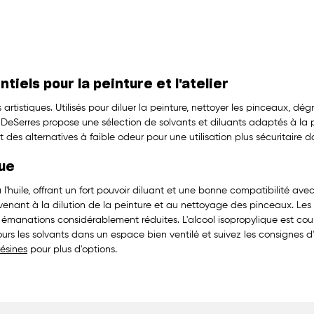
tiels pour la peinture et l'atelier
tistiques. Utilisés pour diluer la peinture, nettoyer les pinceaux, dégr
 DeSerres propose une sélection de solvants et diluants adaptés à la pei
 et des alternatives à faible odeur pour une utilisation plus sécuritaire
que
 l'huile, offrant un fort pouvoir diluant et une bonne compatibilité avec
nant à la dilution de la peinture et au nettoyage des pinceaux. Les s
s émanations considérablement réduites. L'alcool isopropylique est couram
ours les solvants dans un espace bien ventilé et suivez les consignes d'
résines
pour plus d'options.