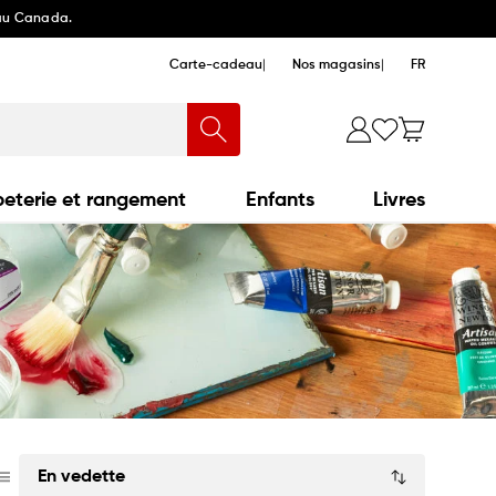
 au Canada.
Carte-cadeau
Nos magasins
FR
eterie et rangement
Enfants
Livres
Trier
par: