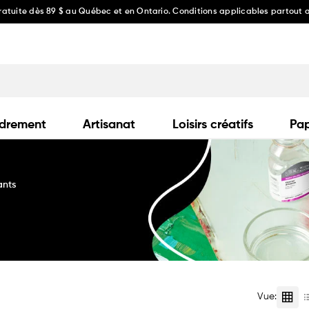
gratuite dès 89 $ au Québec et en Ontario. Conditions applicables partout
drement
Artisanat
Loisirs créatifs
Pap
ants
Vue: