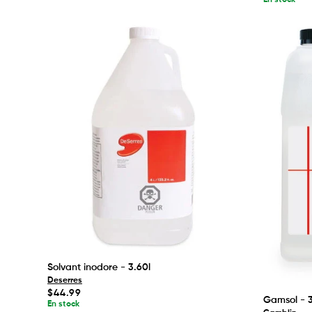
Solvant inodore - 3.60l
Deserres
Prix
$44.99
Gamsol - 3
habituel
En stock