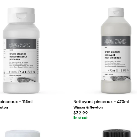
pinceaux - 118ml
Nettoyant pinceaux - 473ml
ewton
Winsor & Newton
Prix
$32.99
habituel
En stock