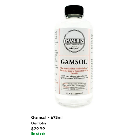
Gamsol - 473ml
Gamblin
Prix
$29.99
habituel
En stock