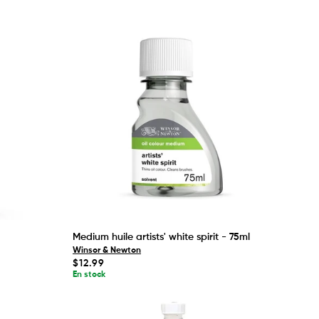
Medium huile artists' white spirit - 75ml
Winsor & Newton
Prix
$12.99
habituel
En stock