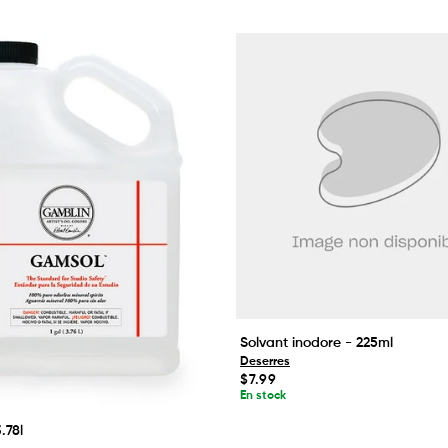
Solvant inodore - 225ml
Deserres
Prix
$7.99
habituel
En stock
.78l