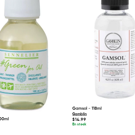
Gamsol - 118ml
Gamblin
100ml
Prix
$14.99
habituel
En stock