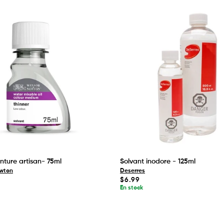
inture artisan- 75ml
Solvant inodore - 125ml
ewton
Deserres
Prix
$6.99
habituel
En stock