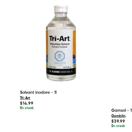
Solvant inodore - 1l
Tri-Art
Prix
$14.99
habituel
En stock
Gamsol - 1
Gamblin
Prix
$39.99
habituel
En stock