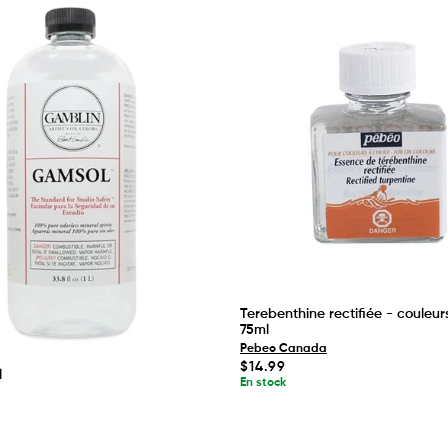
Terebenthine rectifiée - couleurs 
75ml
Pebeo Canada
Prix
$14.99
l
habituel
En stock