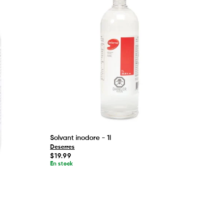
Solvant inodore - 1l
Deserres
Prix
$19.99
habituel
En stock