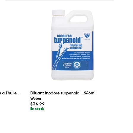
a l'huile -
Diluant inodore turpenoid - 946ml
Weber
Prix
$34.99
habituel
En stock