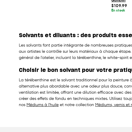
Gamblin
Prix
$109.99
habituel
En stock
Solvants et diluants : des produits essen
Les solvants font partie intégrante de nombreuses pratiques ar
aux artistes le contrôle sur leurs matériaux à chaque étape.
général de l'atelier, incluant la térébenthine, le white-spirit
Choisir le bon solvant pour votre prati
La térébenthine est le solvant traditionnel pour la peinture à
alternative plus abordable avec une odeur plus douce, conve
ventilation est limitée, offrant une dilution efficace avec de
créer des effets de fondu en techniques mixtes. Utilisez touj
nos
Médiums à l'huile
et notre collection
Médiums, vernis et 