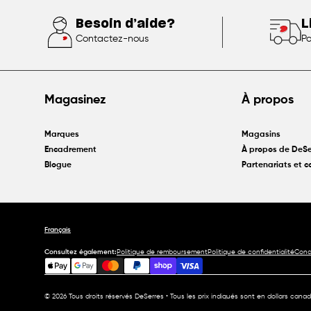
Besoin d’aide?
L
Contactez-nous
Po
Magasinez
À propos
Marques
Magasins
Encadrement
À propos de DeSe
Blogue
Partenariats et 
Français
Consultez également:
Politique de remboursement
Politique de confidentialité
Condi
© 2026 Tous droits réservés DeSerres • Tous les prix indiqués sont en dollars canadi