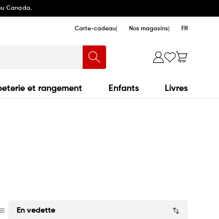
 au Canada.
Carte-cadeau
Nos magasins
FR
eterie et rangement
Enfants
Livres
Trier
par: