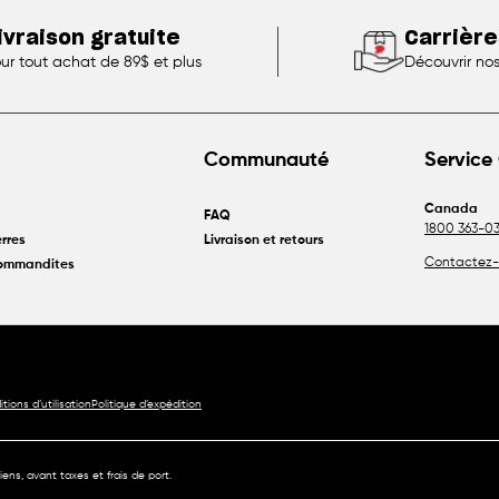
ivraison gratuite
Carrière
ur tout achat de 89$ et plus
Découvrir no
Communauté
Service 
Canada
FAQ
1800 363-03
rres
Livraison et retours
Contactez-
commandites
tions d’utilisation
Politique d’expédition
ens, avant taxes et frais de port.