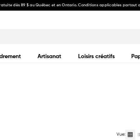
gratuite dès 89 $ au Québec et en Ontario. Conditions applicables partout
drement
Artisanat
Loisirs créatifs
Pap
Vue: