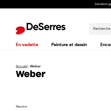
Livraison 
Ignorer
et
passer
au
contenu
Recherche
En vedette
Peinture et dessin
Enca
Accueil
Weber
Weber
Résultat