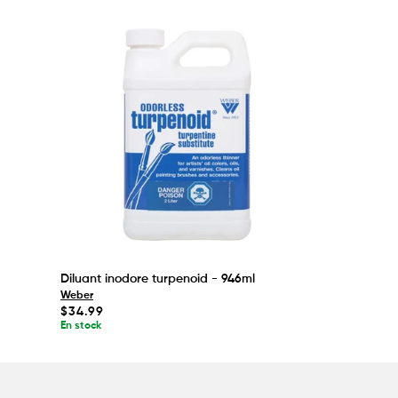
Diluant inodore turpenoid - 946ml
Weber
Prix
$34.99
habituel
En stock