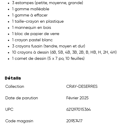
3 estompes (petite, moyenne, grande)
1 gomme malléable
1 gomme à effacer
1 taille-crayon en plastique
1 mannequin en bois
1 bloc de papier de verre
1 crayon pastel blanc
3 crayons fusain (tendre, moyen et dur)
10 crayons à dessin (6B, 5B, 4B, 3B, 2B, B, HB, H, 2H, 4H)
1 carnet de dessin (5 x 7 po, 10 feuilles)
Détails
Collection
CRAY-DESERRES
Date de parution
Février 2025
UPC
621297015364
Code magasin
20957417