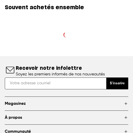
Souvent achetés ensemble
Recevoir notre infolettre
Soyez les premiers informés de nos nouveautés
S'inscrire
Magasinez
Marques
À propos
Encadrement
Blogue
Magasins
Communauté