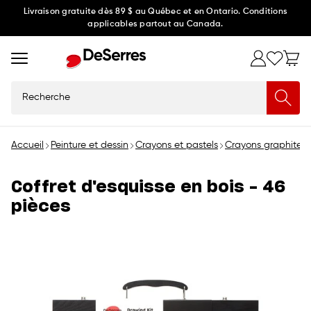
Ignorer
Livraison gratuite dès 89 $ au Québec et en Ontario. Conditions
applicables partout au Canada.
et
passer
au
contenu
Recherche
Accueil
Peinture et dessin
Crayons et pastels
Crayons graphite et
Coffret d'esquisse en bois - 46
pièces