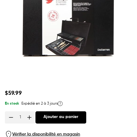
Prix
$59.99
habituel
En stock
Expédié en 2 à 3 jours
Ajouter au panier
Quantité
Vérifier la disponibilité en magasin