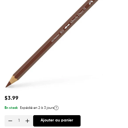
Prix
$3.99
habituel
En stock
Expédié en 2 à 3 jours
Ajouter au panier
Quantité