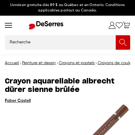
Ignorer
Livraison gratuite dès 89 $ au Québec et en Ontario. Conditions
applicables partout au Canada.
et
passer
au
contenu
Recherche
Accueil
Peinture et dessin
Crayons et pastels
Crayons de couleur
Crayon aquarellable albrecht
dürer sienne brûlée
Faber Castell