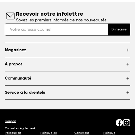
Recevoir notre infolettre
Soyez les premiers informés de nos nouveautés
S'inscrire
Magasinez
Marques
À propos
Encadrement
Blogue
Magasins
Communauté
À propos de DeSerres
Partenariats et commandites
FAQ
Service à la clientèle
Livraison et retours
Canada
1800 363-0318
Contactez-nous
Français
Consultez également:
Politique de
Politique de
Conditions
Politique