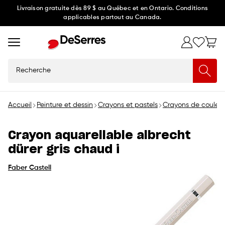
Ignorer
Livraison gratuite dès 89 $ au Québec et en Ontario. Conditions
applicables partout au Canada.
et
passer
au
contenu
Recherche
Accueil
Peinture et dessin
Crayons et pastels
Crayons de couleur
Crayon aquarellable albrecht
dürer gris chaud i
Faber Castell