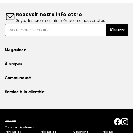
Recevoir notre infolettre
Soyez les premiers informés de nos nouveautés
S'inscrire
Magasinez
Marques
À propos
Encadrement
Blogue
Magasins
Communauté
À propos de DeSerres
Partenariats et commandites
FAQ
Service à la clientèle
Livraison et retours
Canada
1800 363-0318
Contactez-nous
Français
Consultez également:
Politique de
Politique de
Conditions
Politique