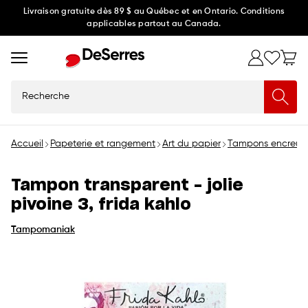
Ignorer
Livraison gratuite dès 89 $ au Québec et en Ontario. Conditions
applicables partout au Canada.
et
passer
au
contenu
Recherche
Accueil
Papeterie et rangement
Art du papier
Tampons encreurs
Tampon transparent - jolie
pivoine 3, frida kahlo
Tampomaniak