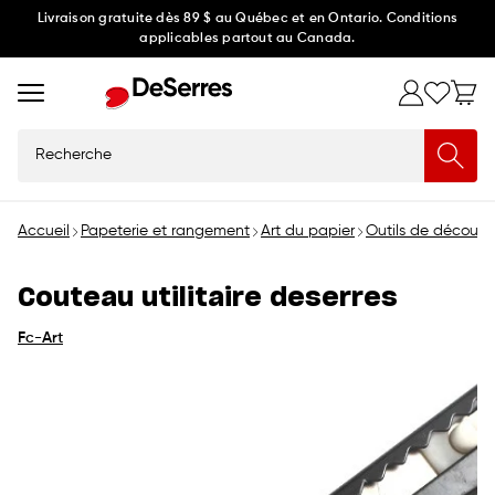
Ignorer
Livraison gratuite dès 89 $ au Québec et en Ontario. Conditions
applicables partout au Canada.
et
passer
au
contenu
Recherche
Accueil
Papeterie et rangement
Art du papier
Outils de découp
Couteau utilitaire deserres
Fc-Art