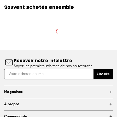
Souvent achetés ensemble
Recevoir notre infolettre
Soyez les premiers informés de nos nouveautés
S'inscrire
Magasinez
Marques
À propos
Encadrement
Blogue
Magasins
Communauté