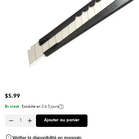
Prix
$5.99
habituel
En stock
Expédié en 2 à 3 jours
Ajouter au panier
Quantité
Vérifier la disponibilité en magasin