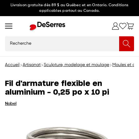
Ignorer
Livraison gratuite dès 89 $ au Québec et en Ontario. Conditions
applicables partout au Canada.
et
passer
au
contenu
Recherche
Accueil
Artisanat
Sculpture, modelage et moulage
Moules et outi
Fil d'armature flexible en
aluminium - 0,25 po x 10 pi
Nobel