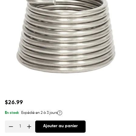
Prix
$26.99
habituel
En stock
Expédié en 2 à 3 jours
Ajouter au panier
Quantité