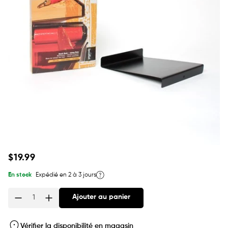
Prix
$19.99
habituel
En stock
Expédié en 2 à 3 jours
Ajouter au panier
Quantité
Vérifier la disponibilité en magasin