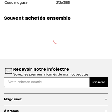
Code magasin
21269585
Souvent achetés ensemble
Recevoir notre infolettre
Soyez les premiers informés de nos nouveautés
S'inscrire
Magasinez
Marques
À propos