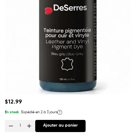
Prix
$12.99
habituel
En stock
Expédié en 2 à 3 jours
Ajouter au panier
Quantité