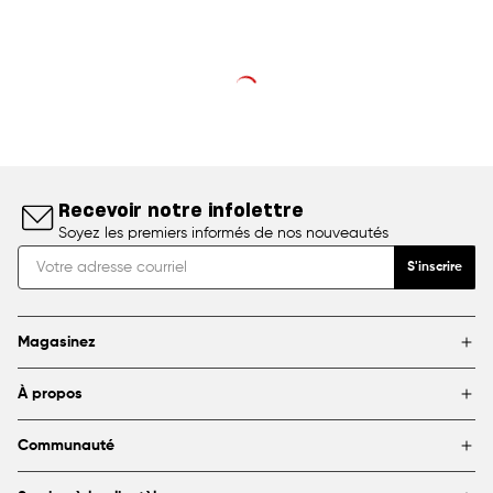
Recevoir notre infolettre
Soyez les premiers informés de nos nouveautés
S'inscrire
Magasinez
Marques
À propos
Encadrement
Blogue
Magasins
Communauté
À propos de DeSerres
Partenariats et commandites