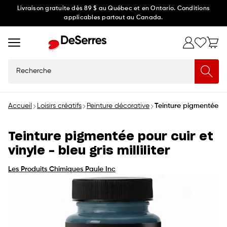
Ignorer
Livraison gratuite dès 89 $ au Québec et en Ontario. Conditions
applicables partout au Canada.
et
passer
au
contenu
Recherche
Accueil
Loisirs créatifs
Peinture décorative
Teinture pigmentée pour
Teinture pigmentée pour cuir et
vinyle - bleu gris milliliter
Les Produits Chimiques Paule Inc