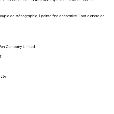
e souple de sténographie, 1 pointe fine décorative, 1 pot d'encre de
 Pen Company Limited
T
0334