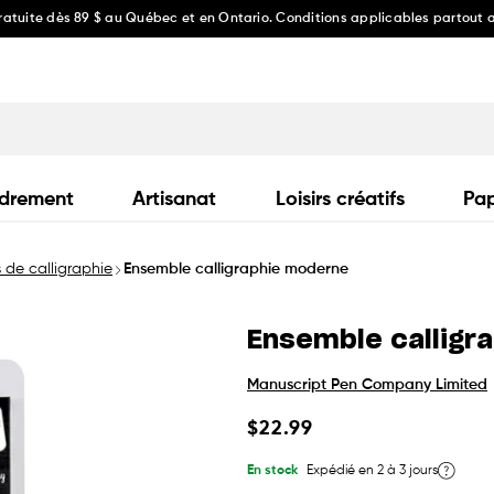
gratuite dès 89 $ au Québec et en Ontario. Conditions applicables partout
drement
Artisanat
Loisirs créatifs
Pap
s de calligraphie
Ensemble calligraphie moderne
Ensemble calligr
Manuscript Pen Company Limited
Prix
$22.99
habituel
En stock
Expédié en 2 à 3 jours