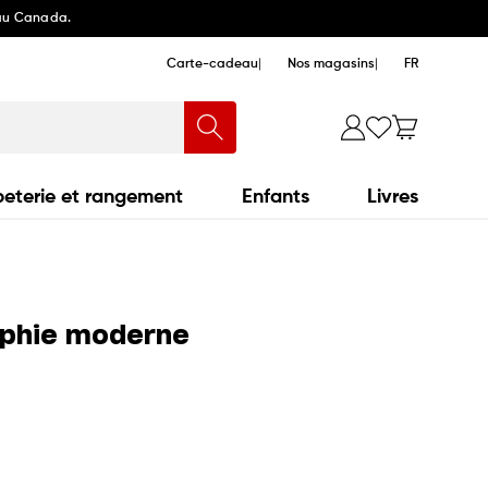
 au Canada.
Carte-cadeau
Nos magasins
FR
eterie et rangement
Enfants
Livres
aphie moderne