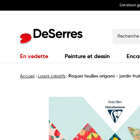
Livraison 
Ignorer
et
passer
au
contenu
Recherche
En vedette
Peinture et dessin
Enca
Accueil
Loisirs créatifs
Paquet feuilles origami - jardin frui