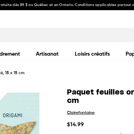
gratuite dès 89 $ au Québec et en Ontario. Conditions applicables partout
drement
Artisanat
Loisirs créatifs
Pap
té, 15 x 15 cm
Paquet feuilles or
cm
Clairefontaine
Prix
$14.99
habituel