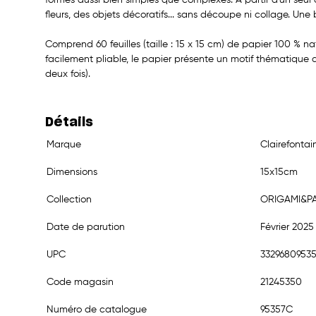
fleurs, des objets décoratifs... sans découpe ni collage. Une b
Comprend 60 feuilles (taille : 15 x 15 cm) de papier 100 % n
facilement pliable, le papier présente un motif thématique a
deux fois).
Détails
Marque
Clairefontai
Dimensions
15x15cm
Collection
ORIGAMI&PA
Date de parution
Février 2025
UPC
33296809535
Code magasin
21245350
Numéro de catalogue
95357C