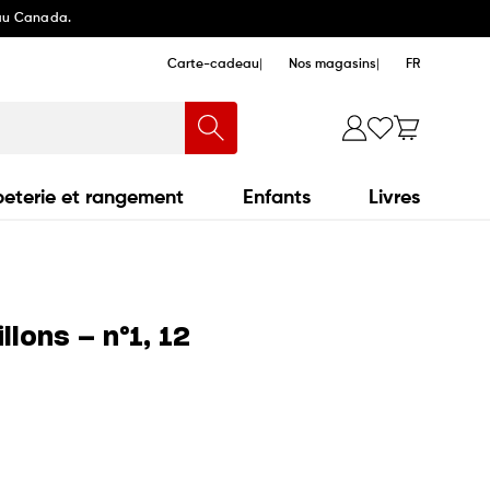
 au Canada.
Carte-cadeau
Nos magasins
FR
eterie et rangement
Enfants
Livres
lons — n°1, 12