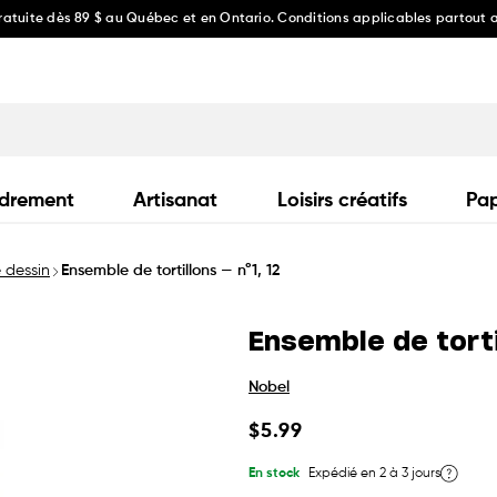
gratuite dès 89 $ au Québec et en Ontario. Conditions applicables partout
drement
Artisanat
Loisirs créatifs
Pap
e dessin
Ensemble de tortillons — n°1, 12
Ensemble de tortil
Nobel
Prix
$5.99
habituel
En stock
Expédié en 2 à 3 jours