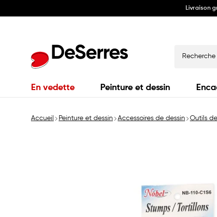
Livraison 
Ignorer
et
passer
au
contenu
Recherche
En vedette
Peinture et dessin
Enca
Accueil
Peinture et dessin
Accessoires de dessin
Outils d