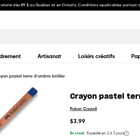
gratuite dès 89 $ au Québec et en Ontario. Conditions applicables partout
drement
Artisanat
Loisirs créatifs
Pap
yon pastel terre d'ombre brûlée
Crayon pastel ter
Faber Castell
Prix
$3.99
habituel
En stock
Expédié en 2 à 3 jours