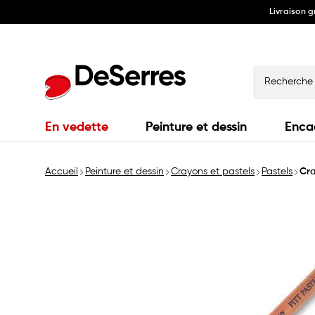
Livraison 
Ignorer
et
passer
au
contenu
Recherche
En vedette
Peinture et dessin
Enca
Accueil
Peinture et dessin
Crayons et pastels
Pastels
Cra