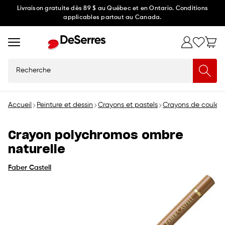
Ignorer
Livraison gratuite dès 89 $ au Québec et en Ontario. Conditions
applicables partout au Canada.
et
passer
au
contenu
Recherche
Accueil
Peinture et dessin
Crayons et pastels
Crayons de couleur
Crayon polychromos ombre
naturelle
Faber Castell