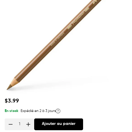
Prix
$3.99
habituel
En stock
Expédié en 2 à 3 jours
Ajouter au panier
Quantité