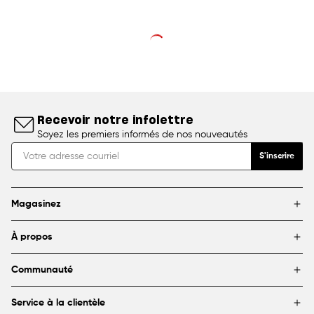
Recevoir notre infolettre
Soyez les premiers informés de nos nouveautés
S'inscrire
Magasinez
Marques
À propos
Encadrement
Blogue
Magasins
Communauté
À propos de DeSerres
Partenariats et commandites
FAQ
Service à la clientèle