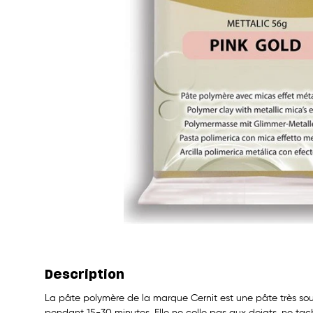
Description
La pâte polymère de la marque Cernit est une pâte très soupl
pendant 15-30 minutes. Elle ne colle pas aux doigts, ne tac