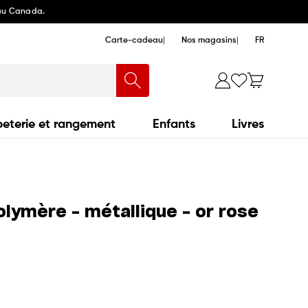
 au Canada.
Carte-cadeau
Nos magasins
FR
eterie et rangement
Enfants
Livres
lymère - métallique - or rose