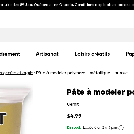
gratuite dès 89 $ au Québec et en Ontario. Conditions applicables partout
drement
Artisanat
Loisirs créatifs
Pap
polymère et argile
Pâte à modeler polymère - métallique - or rose
Pâte à modeler po
Cernit
Prix
$4.99
habituel
En stock
Expédié en 2 à 3 jours