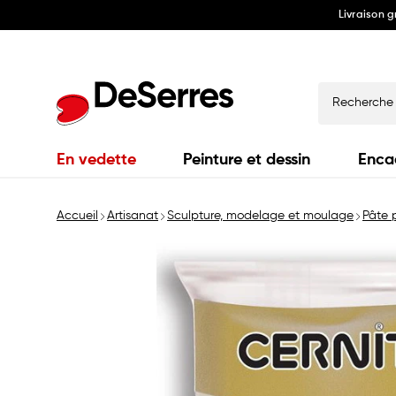
Livraison 
Ignorer
et
passer
au
contenu
Recherche
En vedette
Peinture et dessin
Enca
Accueil
Artisanat
Sculpture, modelage et moulage
Pâte 