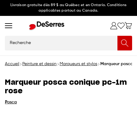
Ignorer
Livraison gratuite dès 89 $ au Québec et en Ontario. Conditions
applicables partout au Canada.
et
passer
au
contenu
Recherche
Accueil
Peinture et dessin
Marqueurs et stylos
Marqueur posca c
Marqueur posca conique pc-1m
rose
Posca