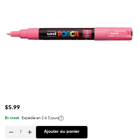
Prix
$5.99
habituel
En stock
Expédié en 2 à 3 jours
Ajouter au panier
Quantité