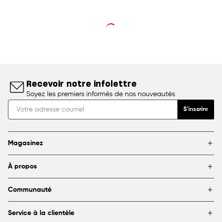
Recevoir notre infolettre
Soyez les premiers informés de nos nouveautés
S'inscrire
Magasinez
Marques
À propos
Encadrement
Blogue
Magasins
Communauté
À propos de DeSerres
Partenariats et commandites
FAQ
Service à la clientèle