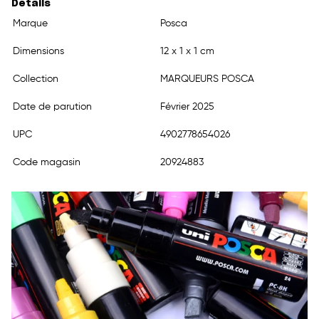
Détails
Marque
Posca
Dimensions
12 x 1 x 1 cm
Collection
MARQUEURS POSCA
Date de parution
Février 2025
UPC
4902778654026
Code magasin
20924883