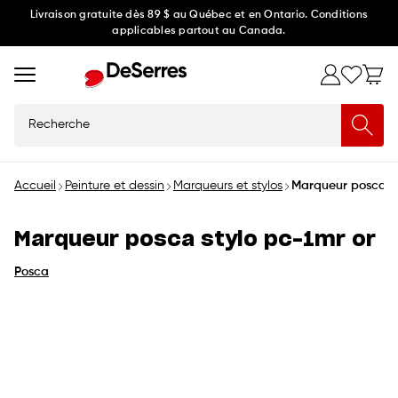
Ignorer
Livraison gratuite dès 89 $ au Québec et en Ontario. Conditions
applicables partout au Canada.
et
passer
au
contenu
Recherche
Accueil
Peinture et dessin
Marqueurs et stylos
Marqueur posca st
Marqueur posca stylo pc-1mr or
Posca