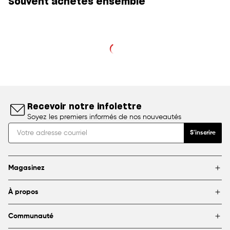
Souvent achetés ensemble
Recevoir notre infolettre
Soyez les premiers informés de nos nouveautés
S'inscrire
Magasinez
Marques
À propos
Encadrement
Blogue
Magasins
Communauté
À propos de DeSerres