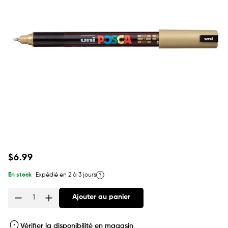
Prix
$6.99
habituel
En stock
Expédié en 2 à 3 jours
Ajouter au panier
Quantité
Vérifier la disponibilité en magasin