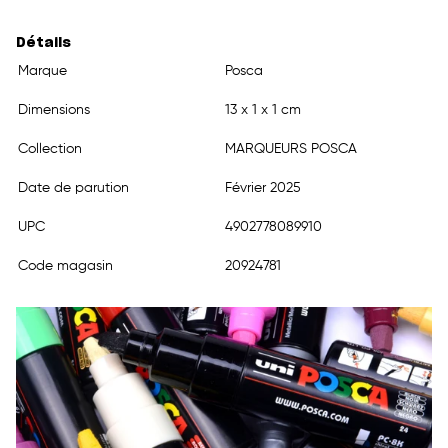
Détails
Marque
Posca
Dimensions
13 x 1 x 1 cm
Collection
MARQUEURS POSCA
Date de parution
Février 2025
UPC
4902778089910
Code magasin
20924781