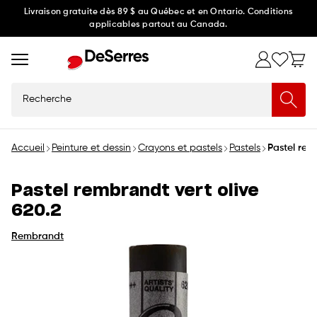
Ignorer
Livraison gratuite dès 89 $ au Québec et en Ontario. Conditions
applicables partout au Canada.
et
passer
au
contenu
Recherche
Accueil
Peinture et dessin
Crayons et pastels
Pastels
Pastel rem
Pastel rembrandt vert olive
620.2
Rembrandt