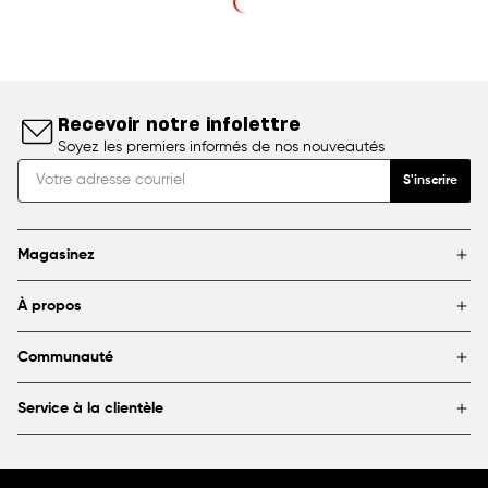
Recevoir notre infolettre
Soyez les premiers informés de nos nouveautés
S'inscrire
Magasinez
Marques
À propos
Encadrement
Blogue
Magasins
Communauté
À propos de DeSerres
Partenariats et commandites
FAQ
Service à la clientèle
Livraison et retours
Canada
1800 363-0318