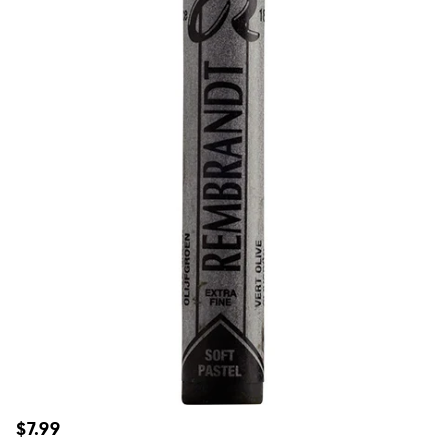
Prix
$7.99
habituel