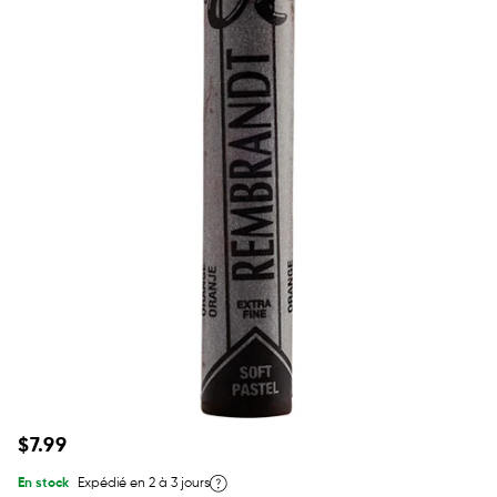
Prix
$7.99
habituel
En stock
Expédié en 2 à 3 jours