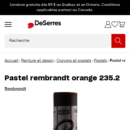
Ignorer
Livraison gratuite dès 89 $ au Québec et en Ontario. Conditions
applicables partout au Canada.
et
passer
au
contenu
Recherche
Accueil
Peinture et dessin
Crayons et pastels
Pastels
Pastel rem
Pastel rembrandt orange 235.2
Rembrandt