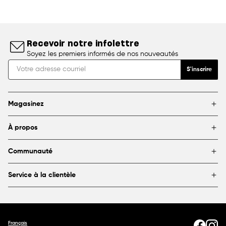
Recevoir notre infolettre
Soyez les premiers informés de nos nouveautés
S'inscrire
Magasinez
Marques
À propos
Encadrement
Blogue
Magasins
Communauté
À propos de DeSerres
Partenariats et commandites
FAQ
Service à la clientèle
Livraison et retours
Canada
1800 363-0318
Contactez-nous
Français