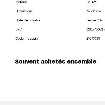
Marque
Fc-Art
Dimensions
36 x 8 cm
Date de parution
Février 2025
UPC
62129700724
Code magasin
21097985
Souvent achetés ensemble