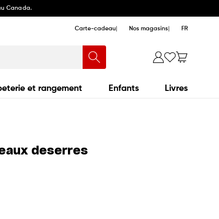
 au Canada.
Carte-cadeau
Nos magasins
FR
eterie et rangement
Enfants
Livres
eaux deserres