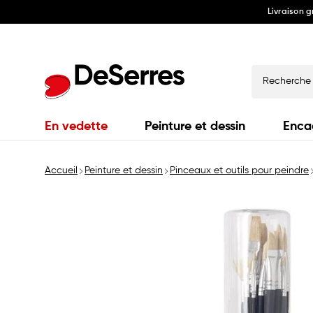
Livraison 
Ignorer
et
passer
au
contenu
Recherche
En vedette
Peinture et dessin
Enca
Accueil
Peinture et dessin
Pinceaux et outils pour peindre