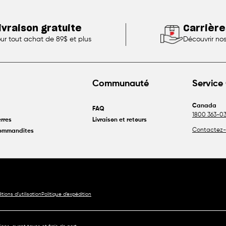
ivraison gratuite
Carrière
ur tout achat de 89$ et plus
Découvrir no
Communauté
Service 
Canada
FAQ
1800 363-03
rres
Livraison et retours
Contactez-
commandites
tions d’utilisation
Politique d’expédition