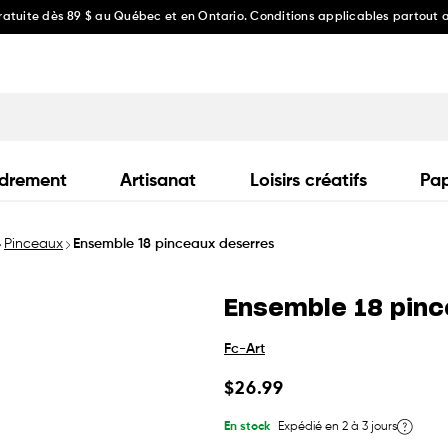
gratuite dès 89 $ au Québec et en Ontario. Conditions applicables partout
drement
Artisanat
Loisirs créatifs
Pap
Pinceaux
Ensemble 18 pinceaux deserres
Ensemble 18 pinc
Fc-Art
Prix
$26.99
habituel
En stock
Expédié en 2 à 3 jours