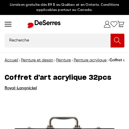
Ignorer
Livraison gratuite dès 89 $ au Québec et en Ontario. Conditions
applicables partout au Canada.
et
passer
au
contenu
Recherche
Accueil
Peinture et dessin
Peinture
Peinture acrylique
Coffret d'
Coffret d'art acrylique 32pcs
Royal-Langnickel