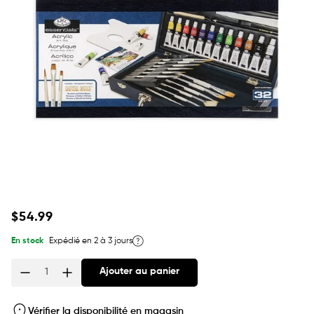
Prix
$54.99
habituel
En stock
Expédié en 2 à 3 jours
Ajouter au panier
Quantité
Vérifier la disponibilité en magasin