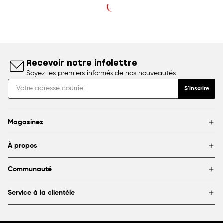
Recevoir notre infolettre
Soyez les premiers informés de nos nouveautés
S'inscrire
Magasinez
Marques
À propos
Encadrement
Blogue
Magasins
Communauté
À propos de DeSerres
Partenariats et commandites
FAQ
Service à la clientèle
Livraison et retours
Canada
1800 363-0318