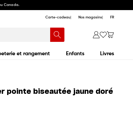
 au Canada.
Carte-cadeau
Nos magasins
FR
eterie et rangement
Enfants
Livres
r pointe biseautée jaune doré