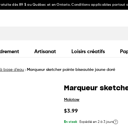
gratuite dès 89 $ au Québec et en Ontario. Conditions applicables partout
drement
Artisanat
Loisirs créatifs
Pap
à base d'eau
Marqueur sketcher pointe biseautée jaune doré
Marqueur sketche
Molotow
Prix
$3.99
habituel
En stock
Expédié en 2 à 3 jours