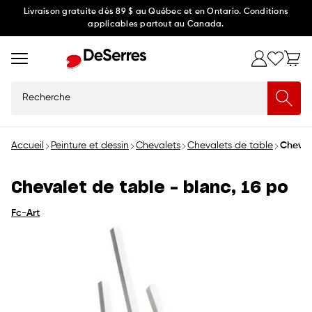
Ignorer
Livraison gratuite dès 89 $ au Québec et en Ontario. Conditions
applicables partout au Canada.
et
passer
au
contenu
Recherche
Accueil
Peinture et dessin
Chevalets
Chevalets de table
Cheval
Chevalet de table - blanc, 16 po
Fc-Art