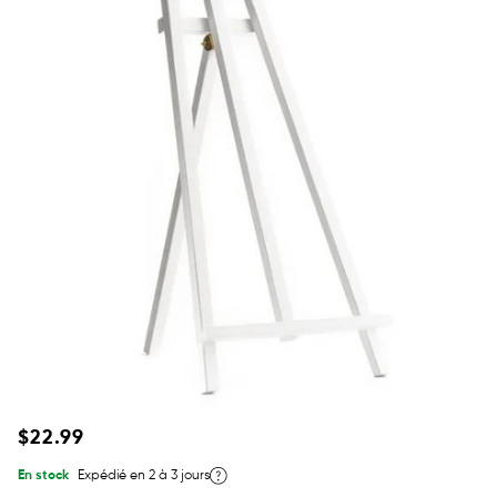
Prix
$22.99
habituel
En stock
Expédié en 2 à 3 jours