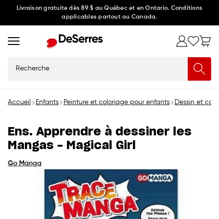
Ignorer
Livraison gratuite dès 89 $ au Québec et en Ontario. Conditions
applicables partout au Canada.
et
passer
au
contenu
Recherche
Accueil
Enfants
Peinture et coloriage pour enfants
Dessin et colo
Ens. Apprendre à dessiner les
Mangas - Magical Girl
Go Manga